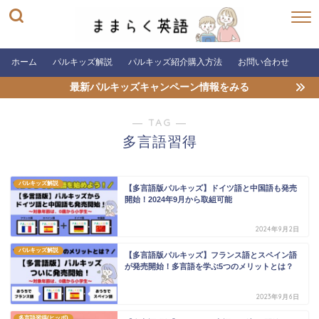
ホーム
パルキッズ解説
パルキッズ紹介購入方法
お問い合わせ
最新パルキッズキャンペーン情報をみる
― TAG ―
多言語習得
パルキッズ解説
【多言語版パルキッズ】ドイツ語と中国語も発売
開始！2024年9月から取組可能
2024年9月2日
パルキッズ解説
【多言語版パルキッズ】フランス語とスペイン語
が発売開始！多言語を学ぶ5つのメリットとは？
2023年9月6日
多言語習得(ヒッポ)