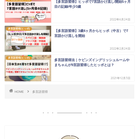
【多言語習得】ヒッポで7言語かけ流し/開始5ヶ月
目の記録/年少3歳
2022年6月24日
多言語習得(ヒッポ)
【多言語習得】3歳4ヶ月からヒッポ（中古）で7
言語かけ流しを開始
2022年2月24日
多言語習得(ヒッポ)
多言語習得法｜ケビンズイングリッシュルームや
まちゃんが9言語習得したヒッポとは？
2021年12月3日
HOME
多言語習得